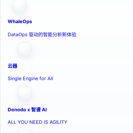
WhaleOps
DataOps 驱动的智能分析新体验
云器
Single Engine for All
Denodo x 智谱 AI
ALL YOU NEED IS AGILITY