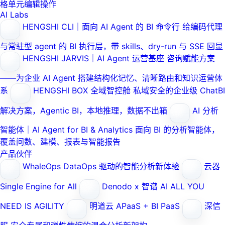
格单元编辑操作
AI Labs
HENGSHI CLI｜面向 AI Agent 的 BI 命令行
给编码代理
与常驻型 agent 的 BI 执行层，带 skills、dry-run 与 SSE 回显
HENGSHI JARVIS｜AI Agent 运营基座
咨询赋能方案
——为企业 AI Agent 搭建结构化记忆、清晰路由和知识运营体
系
HENGSHI BOX 全域智控舱
私域安全的企业级 ChatBI
解决方案，Agentic BI，本地推理，数据不出箱
AI 分析
智能体｜AI Agent for BI & Analytics
面向 BI 的分析智能体，
覆盖问数、建模、报表与智能报告
产品伙伴
WhaleOps
DataOps 驱动的智能分析新体验
云器
Single Engine for All
Denodo x 智谱 AI
ALL YOU
NEED IS AGILITY
明道云
APaaS + BI PaaS
深信