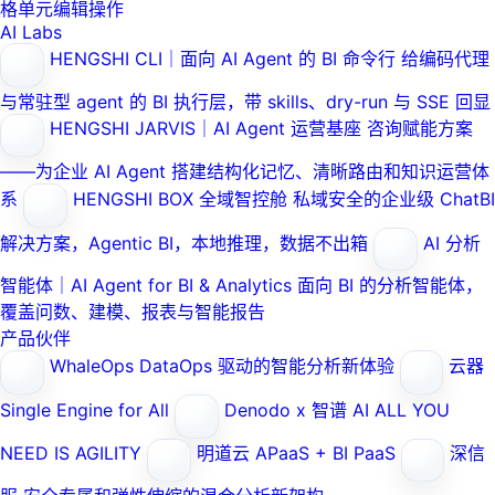
格单元编辑操作
AI Labs
HENGSHI CLI｜面向 AI Agent 的 BI 命令行
给编码代理
与常驻型 agent 的 BI 执行层，带 skills、dry-run 与 SSE 回显
HENGSHI JARVIS｜AI Agent 运营基座
咨询赋能方案
——为企业 AI Agent 搭建结构化记忆、清晰路由和知识运营体
系
HENGSHI BOX 全域智控舱
私域安全的企业级 ChatBI
解决方案，Agentic BI，本地推理，数据不出箱
AI 分析
智能体｜AI Agent for BI & Analytics
面向 BI 的分析智能体，
覆盖问数、建模、报表与智能报告
产品伙伴
WhaleOps
DataOps 驱动的智能分析新体验
云器
Single Engine for All
Denodo x 智谱 AI
ALL YOU
NEED IS AGILITY
明道云
APaaS + BI PaaS
深信