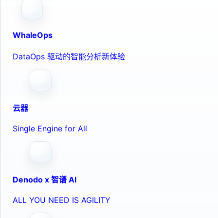
WhaleOps
DataOps 驱动的智能分析新体验
云器
Single Engine for All
Denodo x 智谱 AI
ALL YOU NEED IS AGILITY