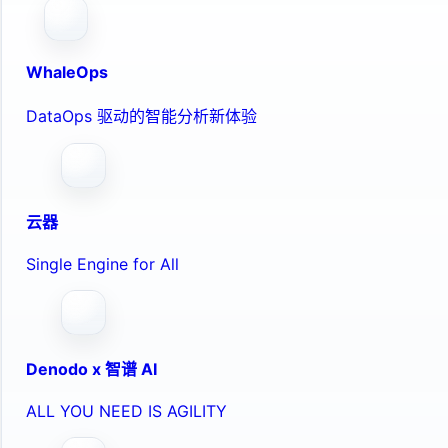
WhaleOps
DataOps 驱动的智能分析新体验
云器
Single Engine for All
Denodo x 智谱 AI
ALL YOU NEED IS AGILITY