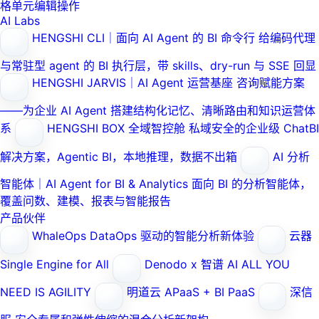
格单元编辑操作
AI Labs
HENGSHI CLI｜面向 AI Agent 的 BI 命令行
给编码代理
与常驻型 agent 的 BI 执行层，带 skills、dry-run 与 SSE 回显
HENGSHI JARVIS｜AI Agent 运营基座
咨询赋能方案
——为企业 AI Agent 搭建结构化记忆、清晰路由和知识运营体
系
HENGSHI BOX 全域智控舱
私域安全的企业级 ChatBI
解决方案，Agentic BI，本地推理，数据不出箱
AI 分析
智能体｜AI Agent for BI & Analytics
面向 BI 的分析智能体，
覆盖问数、建模、报表与智能报告
产品伙伴
WhaleOps
DataOps 驱动的智能分析新体验
云器
Single Engine for All
Denodo x 智谱 AI
ALL YOU
NEED IS AGILITY
明道云
APaaS + BI PaaS
深信