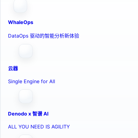
WhaleOps
DataOps 驱动的智能分析新体验
云器
Single Engine for All
Denodo x 智谱 AI
ALL YOU NEED IS AGILITY