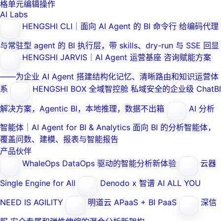
格单元编辑操作
AI Labs
HENGSHI CLI｜面向 AI Agent 的 BI 命令行
给编码代理
与常驻型 agent 的 BI 执行层，带 skills、dry-run 与 SSE 回显
HENGSHI JARVIS｜AI Agent 运营基座
咨询赋能方案
——为企业 AI Agent 搭建结构化记忆、清晰路由和知识运营体
系
HENGSHI BOX 全域智控舱
私域安全的企业级 ChatBI
解决方案，Agentic BI，本地推理，数据不出箱
AI 分析
智能体｜AI Agent for BI & Analytics
面向 BI 的分析智能体，
覆盖问数、建模、报表与智能报告
产品伙伴
WhaleOps
DataOps 驱动的智能分析新体验
云器
Single Engine for All
Denodo x 智谱 AI
ALL YOU
NEED IS AGILITY
明道云
APaaS + BI PaaS
深信