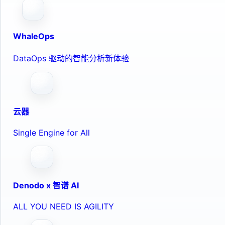
WhaleOps
DataOps 驱动的智能分析新体验
云器
Single Engine for All
Denodo x 智谱 AI
ALL YOU NEED IS AGILITY