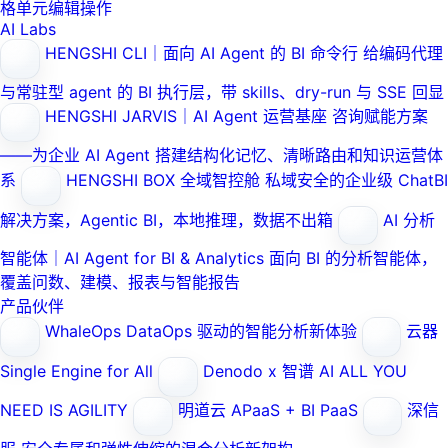
格单元编辑操作
AI Labs
HENGSHI CLI｜面向 AI Agent 的 BI 命令行
给编码代理
与常驻型 agent 的 BI 执行层，带 skills、dry-run 与 SSE 回显
HENGSHI JARVIS｜AI Agent 运营基座
咨询赋能方案
——为企业 AI Agent 搭建结构化记忆、清晰路由和知识运营体
系
HENGSHI BOX 全域智控舱
私域安全的企业级 ChatBI
解决方案，Agentic BI，本地推理，数据不出箱
AI 分析
智能体｜AI Agent for BI & Analytics
面向 BI 的分析智能体，
覆盖问数、建模、报表与智能报告
产品伙伴
WhaleOps
DataOps 驱动的智能分析新体验
云器
Single Engine for All
Denodo x 智谱 AI
ALL YOU
NEED IS AGILITY
明道云
APaaS + BI PaaS
深信