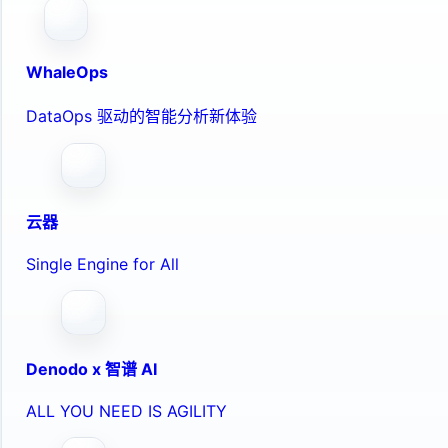
WhaleOps
DataOps 驱动的智能分析新体验
云器
Single Engine for All
Denodo x 智谱 AI
ALL YOU NEED IS AGILITY