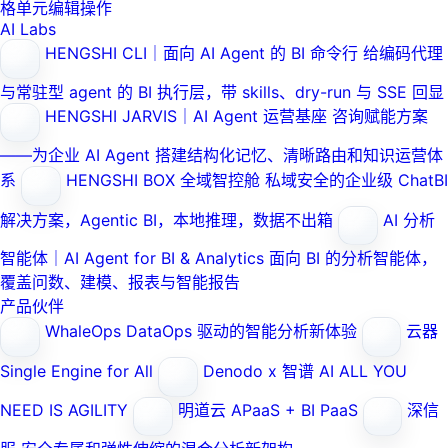
格单元编辑操作
AI Labs
HENGSHI CLI｜面向 AI Agent 的 BI 命令行
给编码代理
与常驻型 agent 的 BI 执行层，带 skills、dry-run 与 SSE 回显
HENGSHI JARVIS｜AI Agent 运营基座
咨询赋能方案
——为企业 AI Agent 搭建结构化记忆、清晰路由和知识运营体
系
HENGSHI BOX 全域智控舱
私域安全的企业级 ChatBI
解决方案，Agentic BI，本地推理，数据不出箱
AI 分析
智能体｜AI Agent for BI & Analytics
面向 BI 的分析智能体，
覆盖问数、建模、报表与智能报告
产品伙伴
WhaleOps
DataOps 驱动的智能分析新体验
云器
Single Engine for All
Denodo x 智谱 AI
ALL YOU
NEED IS AGILITY
明道云
APaaS + BI PaaS
深信