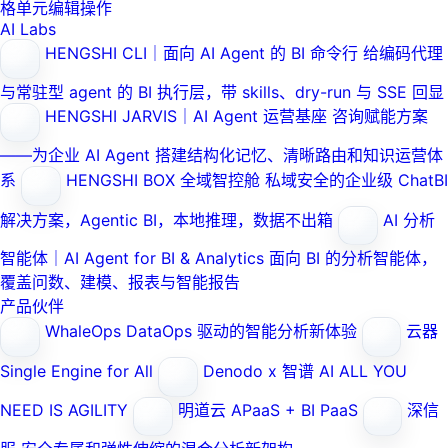
格单元编辑操作
AI Labs
HENGSHI CLI｜面向 AI Agent 的 BI 命令行
给编码代理
与常驻型 agent 的 BI 执行层，带 skills、dry-run 与 SSE 回显
HENGSHI JARVIS｜AI Agent 运营基座
咨询赋能方案
——为企业 AI Agent 搭建结构化记忆、清晰路由和知识运营体
系
HENGSHI BOX 全域智控舱
私域安全的企业级 ChatBI
解决方案，Agentic BI，本地推理，数据不出箱
AI 分析
智能体｜AI Agent for BI & Analytics
面向 BI 的分析智能体，
覆盖问数、建模、报表与智能报告
产品伙伴
WhaleOps
DataOps 驱动的智能分析新体验
云器
Single Engine for All
Denodo x 智谱 AI
ALL YOU
NEED IS AGILITY
明道云
APaaS + BI PaaS
深信