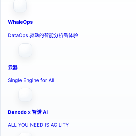
WhaleOps
DataOps 驱动的智能分析新体验
云器
Single Engine for All
Denodo x 智谱 AI
ALL YOU NEED IS AGILITY