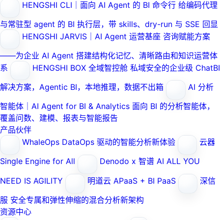
HENGSHI CLI｜面向 AI Agent 的 BI 命令行
给编码代理
与常驻型 agent 的 BI 执行层，带 skills、dry-run 与 SSE 回显
HENGSHI JARVIS｜AI Agent 运营基座
咨询赋能方案
——为企业 AI Agent 搭建结构化记忆、清晰路由和知识运营体
系
HENGSHI BOX 全域智控舱
私域安全的企业级 ChatBI
解决方案，Agentic BI，本地推理，数据不出箱
AI 分析
智能体｜AI Agent for BI & Analytics
面向 BI 的分析智能体，
覆盖问数、建模、报表与智能报告
产品伙伴
WhaleOps
DataOps 驱动的智能分析新体验
云器
Single Engine for All
Denodo x 智谱 AI
ALL YOU
NEED IS AGILITY
明道云
APaaS + BI PaaS
深信
服
安全专属和弹性伸缩的混合分析新架构
资源中心