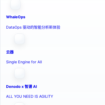
WhaleOps
DataOps 驱动的智能分析新体验
云器
Single Engine for All
Denodo x 智谱 AI
ALL YOU NEED IS AGILITY