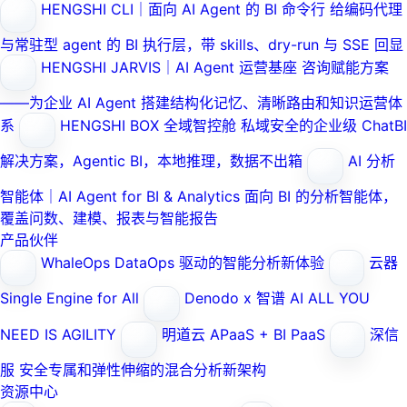
HENGSHI CLI｜面向 AI Agent 的 BI 命令行
给编码代理
与常驻型 agent 的 BI 执行层，带 skills、dry-run 与 SSE 回显
HENGSHI JARVIS｜AI Agent 运营基座
咨询赋能方案
——为企业 AI Agent 搭建结构化记忆、清晰路由和知识运营体
系
HENGSHI BOX 全域智控舱
私域安全的企业级 ChatBI
解决方案，Agentic BI，本地推理，数据不出箱
AI 分析
智能体｜AI Agent for BI & Analytics
面向 BI 的分析智能体，
覆盖问数、建模、报表与智能报告
产品伙伴
WhaleOps
DataOps 驱动的智能分析新体验
云器
Single Engine for All
Denodo x 智谱 AI
ALL YOU
NEED IS AGILITY
明道云
APaaS + BI PaaS
深信
服
安全专属和弹性伸缩的混合分析新架构
资源中心