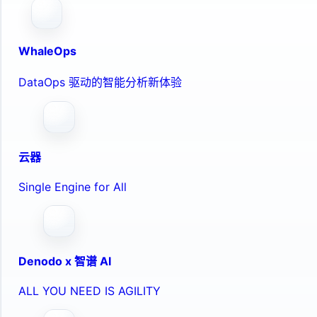
WhaleOps
DataOps 驱动的智能分析新体验
云器
Single Engine for All
Denodo x 智谱 AI
ALL YOU NEED IS AGILITY