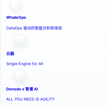
WhaleOps
DataOps 驱动的智能分析新体验
云器
Single Engine for All
Denodo x 智谱 AI
ALL YOU NEED IS AGILITY