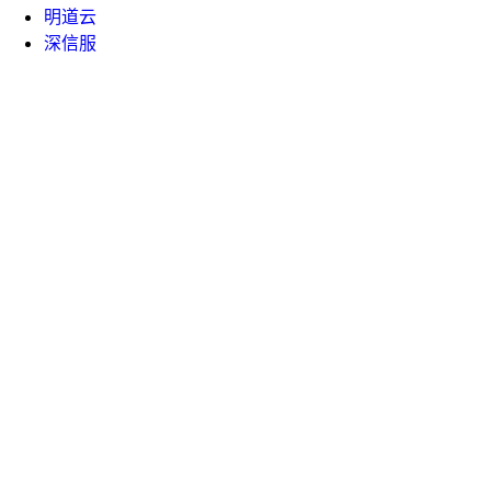
明道云
深信服
帮助手册
API 文档
课堂中心
白皮书
技术博客
企业文化
新闻资讯