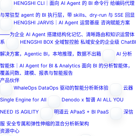
HENGSHI CLI｜面向 AI Agent 的 BI 命令行
给编码代理
与常驻型 agent 的 BI 执行层，带 skills、dry-run 与 SSE 回显
HENGSHI JARVIS｜AI Agent 运营基座
咨询赋能方案
——为企业 AI Agent 搭建结构化记忆、清晰路由和知识运营体
系
HENGSHI BOX 全域智控舱
私域安全的企业级 ChatBI
解决方案，Agentic BI，本地推理，数据不出箱
AI 分析
智能体｜AI Agent for BI & Analytics
面向 BI 的分析智能体，
覆盖问数、建模、报表与智能报告
产品伙伴
WhaleOps
DataOps 驱动的智能分析新体验
云器
Single Engine for All
Denodo x 智谱 AI
ALL YOU
NEED IS AGILITY
明道云
APaaS + BI PaaS
深信
服
安全专属和弹性伸缩的混合分析新架构
资源中心