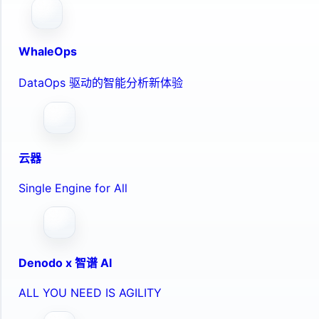
WhaleOps
DataOps 驱动的智能分析新体验
云器
Single Engine for All
Denodo x 智谱 AI
ALL YOU NEED IS AGILITY