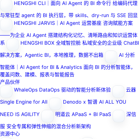
HENGSHI CLI｜面向 AI Agent 的 BI 命令行
给编码代理
与常驻型 agent 的 BI 执行层，带 skills、dry-run 与 SSE 回显
HENGSHI JARVIS｜AI Agent 运营基座
咨询赋能方案
——为企业 AI Agent 搭建结构化记忆、清晰路由和知识运营体
系
HENGSHI BOX 全域智控舱
私域安全的企业级 ChatBI
解决方案，Agentic BI，本地推理，数据不出箱
AI 分析
智能体｜AI Agent for BI & Analytics
面向 BI 的分析智能体，
覆盖问数、建模、报表与智能报告
产品伙伴
WhaleOps
DataOps 驱动的智能分析新体验
云器
Single Engine for All
Denodo x 智谱 AI
ALL YOU
NEED IS AGILITY
明道云
APaaS + BI PaaS
深信
服
安全专属和弹性伸缩的混合分析新架构
资源中心