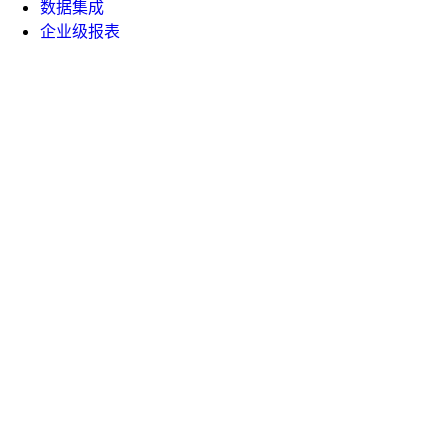
数据集成
企业级报表
WhaleOps
云器
Denodo x 智谱 AI
明道云
深信服
帮助手册
API 文档
课堂中心
白皮书
技术博客