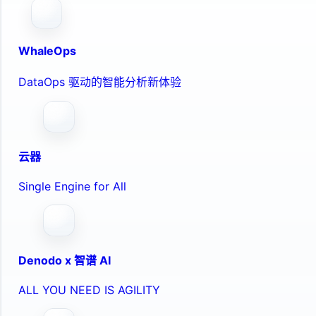
WhaleOps
DataOps 驱动的智能分析新体验
云器
Single Engine for All
Denodo x 智谱 AI
ALL YOU NEED IS AGILITY