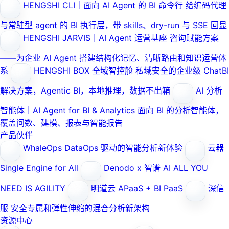
HENGSHI CLI｜面向 AI Agent 的 BI 命令行
给编码代理
与常驻型 agent 的 BI 执行层，带 skills、dry-run 与 SSE 回显
HENGSHI JARVIS｜AI Agent 运营基座
咨询赋能方案
——为企业 AI Agent 搭建结构化记忆、清晰路由和知识运营体
系
HENGSHI BOX 全域智控舱
私域安全的企业级 ChatBI
解决方案，Agentic BI，本地推理，数据不出箱
AI 分析
智能体｜AI Agent for BI & Analytics
面向 BI 的分析智能体，
覆盖问数、建模、报表与智能报告
产品伙伴
WhaleOps
DataOps 驱动的智能分析新体验
云器
Single Engine for All
Denodo x 智谱 AI
ALL YOU
NEED IS AGILITY
明道云
APaaS + BI PaaS
深信
服
安全专属和弹性伸缩的混合分析新架构
资源中心