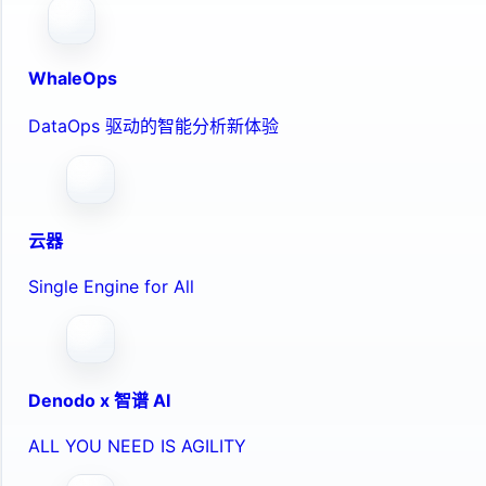
WhaleOps
DataOps 驱动的智能分析新体验
云器
Single Engine for All
Denodo x 智谱 AI
ALL YOU NEED IS AGILITY