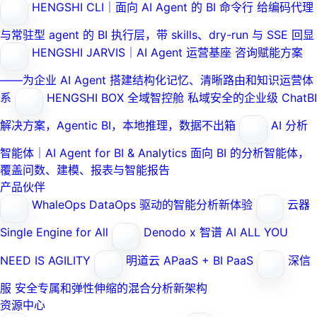
HENGSHI CLI｜面向 AI Agent 的 BI 命令行
给编码代理
与常驻型 agent 的 BI 执行层，带 skills、dry-run 与 SSE 回显
HENGSHI JARVIS｜AI Agent 运营基座
咨询赋能方案
——为企业 AI Agent 搭建结构化记忆、清晰路由和知识运营体
系
HENGSHI BOX 全域智控舱
私域安全的企业级 ChatBI
解决方案，Agentic BI，本地推理，数据不出箱
AI 分析
智能体｜AI Agent for BI & Analytics
面向 BI 的分析智能体，
覆盖问数、建模、报表与智能报告
产品伙伴
WhaleOps
DataOps 驱动的智能分析新体验
云器
Single Engine for All
Denodo x 智谱 AI
ALL YOU
NEED IS AGILITY
明道云
APaaS + BI PaaS
深信
服
安全专属和弹性伸缩的混合分析新架构
资源中心