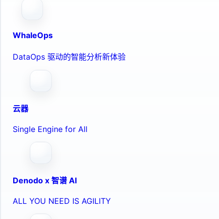
WhaleOps
DataOps 驱动的智能分析新体验
云器
Single Engine for All
Denodo x 智谱 AI
ALL YOU NEED IS AGILITY