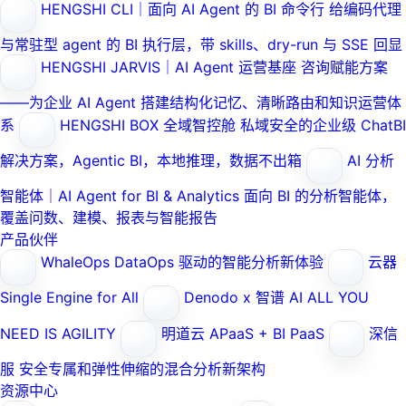
HENGSHI CLI｜面向 AI Agent 的 BI 命令行
给编码代理
与常驻型 agent 的 BI 执行层，带 skills、dry-run 与 SSE 回显
HENGSHI JARVIS｜AI Agent 运营基座
咨询赋能方案
——为企业 AI Agent 搭建结构化记忆、清晰路由和知识运营体
系
HENGSHI BOX 全域智控舱
私域安全的企业级 ChatBI
解决方案，Agentic BI，本地推理，数据不出箱
AI 分析
智能体｜AI Agent for BI & Analytics
面向 BI 的分析智能体，
覆盖问数、建模、报表与智能报告
产品伙伴
WhaleOps
DataOps 驱动的智能分析新体验
云器
Single Engine for All
Denodo x 智谱 AI
ALL YOU
NEED IS AGILITY
明道云
APaaS + BI PaaS
深信
服
安全专属和弹性伸缩的混合分析新架构
资源中心