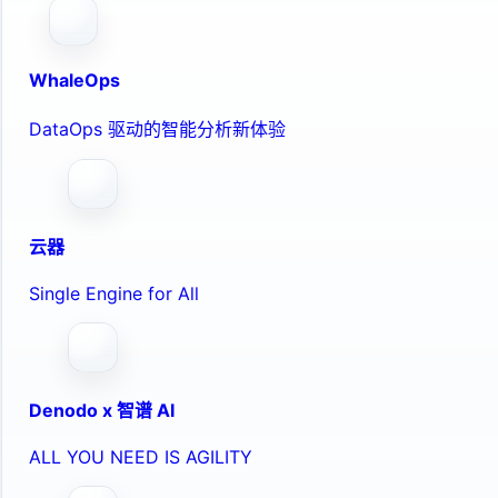
WhaleOps
DataOps 驱动的智能分析新体验
云器
Single Engine for All
Denodo x 智谱 AI
ALL YOU NEED IS AGILITY