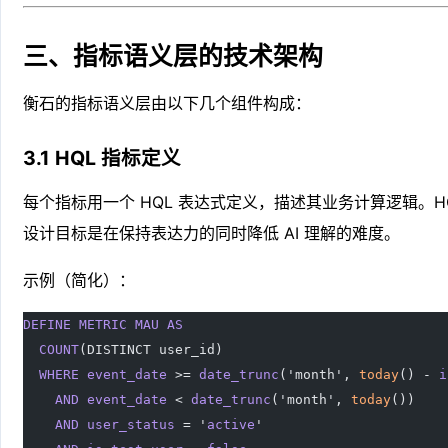
三、指标语义层的技术架构
衡石的指标语义层由以下几个组件构成：
3.1 HQL 指标定义
每个指标用一个 HQL 表达式定义，描述其业务计算逻辑。H
设计目标是在保持表达力的同时降低 AI 理解的难度。
示例（简化）：
DEFINE
 METRIC
 MAU
 AS
  COUNT
(DISTINCT user_id)
  WHERE
 event_date
 >= 
date_trunc
('month', 
today
() - 
i
    AND
 event_date
 < 
date_trunc
('month', 
today
())
    AND
 user_status
 = '
active
'