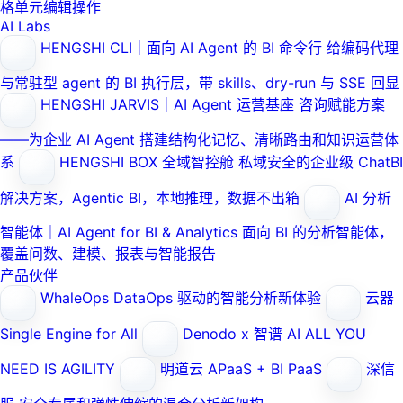
格单元编辑操作
AI Labs
HENGSHI CLI｜面向 AI Agent 的 BI 命令行
给编码代理
与常驻型 agent 的 BI 执行层，带 skills、dry-run 与 SSE 回显
HENGSHI JARVIS｜AI Agent 运营基座
咨询赋能方案
——为企业 AI Agent 搭建结构化记忆、清晰路由和知识运营体
系
HENGSHI BOX 全域智控舱
私域安全的企业级 ChatBI
解决方案，Agentic BI，本地推理，数据不出箱
AI 分析
智能体｜AI Agent for BI & Analytics
面向 BI 的分析智能体，
覆盖问数、建模、报表与智能报告
产品伙伴
WhaleOps
DataOps 驱动的智能分析新体验
云器
Single Engine for All
Denodo x 智谱 AI
ALL YOU
NEED IS AGILITY
明道云
APaaS + BI PaaS
深信