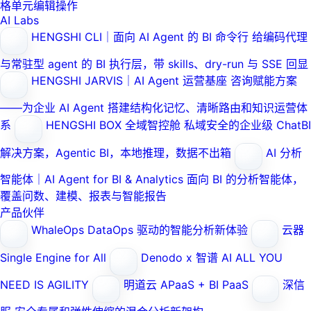
格单元编辑操作
AI Labs
HENGSHI CLI｜面向 AI Agent 的 BI 命令行
给编码代理
与常驻型 agent 的 BI 执行层，带 skills、dry-run 与 SSE 回显
HENGSHI JARVIS｜AI Agent 运营基座
咨询赋能方案
——为企业 AI Agent 搭建结构化记忆、清晰路由和知识运营体
系
HENGSHI BOX 全域智控舱
私域安全的企业级 ChatBI
解决方案，Agentic BI，本地推理，数据不出箱
AI 分析
智能体｜AI Agent for BI & Analytics
面向 BI 的分析智能体，
覆盖问数、建模、报表与智能报告
产品伙伴
WhaleOps
DataOps 驱动的智能分析新体验
云器
Single Engine for All
Denodo x 智谱 AI
ALL YOU
NEED IS AGILITY
明道云
APaaS + BI PaaS
深信