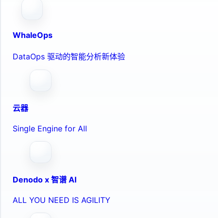
WhaleOps
DataOps 驱动的智能分析新体验
云器
Single Engine for All
Denodo x 智谱 AI
ALL YOU NEED IS AGILITY