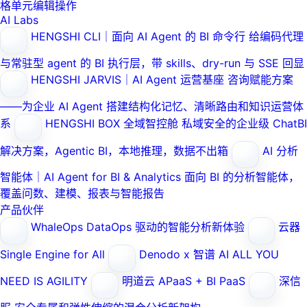
格单元编辑操作
AI Labs
HENGSHI CLI｜面向 AI Agent 的 BI 命令行
给编码代理
与常驻型 agent 的 BI 执行层，带 skills、dry-run 与 SSE 回显
HENGSHI JARVIS｜AI Agent 运营基座
咨询赋能方案
——为企业 AI Agent 搭建结构化记忆、清晰路由和知识运营体
系
HENGSHI BOX 全域智控舱
私域安全的企业级 ChatBI
解决方案，Agentic BI，本地推理，数据不出箱
AI 分析
智能体｜AI Agent for BI & Analytics
面向 BI 的分析智能体，
覆盖问数、建模、报表与智能报告
产品伙伴
WhaleOps
DataOps 驱动的智能分析新体验
云器
Single Engine for All
Denodo x 智谱 AI
ALL YOU
NEED IS AGILITY
明道云
APaaS + BI PaaS
深信