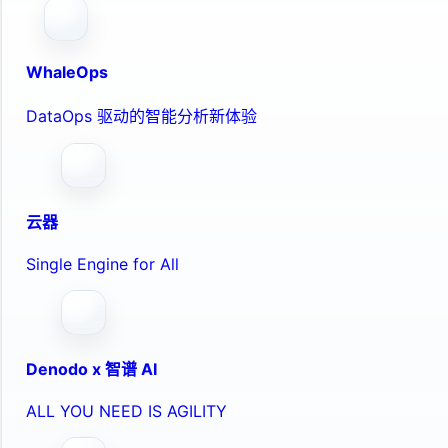
WhaleOps
DataOps 驱动的智能分析新体验
云器
Single Engine for All
Denodo x 智谱 AI
ALL YOU NEED IS AGILITY