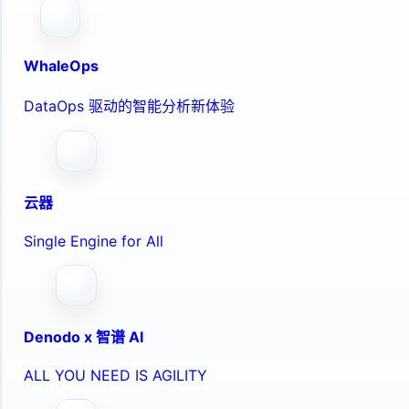
WhaleOps
DataOps 驱动的智能分析新体验
云器
Single Engine for All
Denodo x 智谱 AI
ALL YOU NEED IS AGILITY