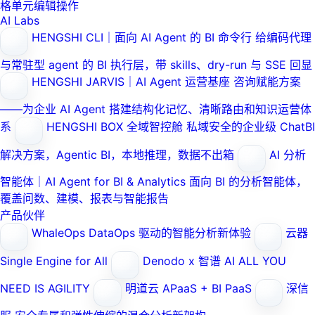
格单元编辑操作
AI Labs
HENGSHI CLI｜面向 AI Agent 的 BI 命令行
给编码代理
与常驻型 agent 的 BI 执行层，带 skills、dry-run 与 SSE 回显
HENGSHI JARVIS｜AI Agent 运营基座
咨询赋能方案
——为企业 AI Agent 搭建结构化记忆、清晰路由和知识运营体
系
HENGSHI BOX 全域智控舱
私域安全的企业级 ChatBI
解决方案，Agentic BI，本地推理，数据不出箱
AI 分析
智能体｜AI Agent for BI & Analytics
面向 BI 的分析智能体，
覆盖问数、建模、报表与智能报告
产品伙伴
WhaleOps
DataOps 驱动的智能分析新体验
云器
Single Engine for All
Denodo x 智谱 AI
ALL YOU
NEED IS AGILITY
明道云
APaaS + BI PaaS
深信