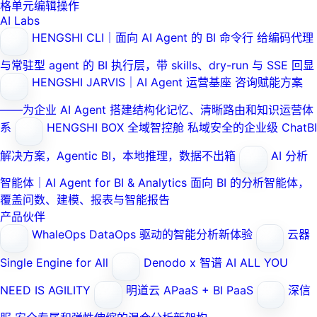
格单元编辑操作
AI Labs
HENGSHI CLI｜面向 AI Agent 的 BI 命令行
给编码代理
与常驻型 agent 的 BI 执行层，带 skills、dry-run 与 SSE 回显
HENGSHI JARVIS｜AI Agent 运营基座
咨询赋能方案
——为企业 AI Agent 搭建结构化记忆、清晰路由和知识运营体
系
HENGSHI BOX 全域智控舱
私域安全的企业级 ChatBI
解决方案，Agentic BI，本地推理，数据不出箱
AI 分析
智能体｜AI Agent for BI & Analytics
面向 BI 的分析智能体，
覆盖问数、建模、报表与智能报告
产品伙伴
WhaleOps
DataOps 驱动的智能分析新体验
云器
Single Engine for All
Denodo x 智谱 AI
ALL YOU
NEED IS AGILITY
明道云
APaaS + BI PaaS
深信