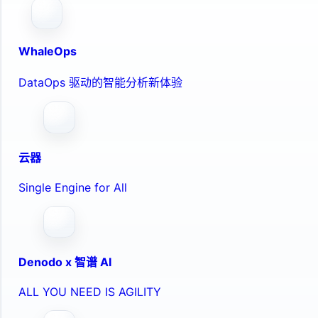
WhaleOps
DataOps 驱动的智能分析新体验
云器
Single Engine for All
Denodo x 智谱 AI
ALL YOU NEED IS AGILITY