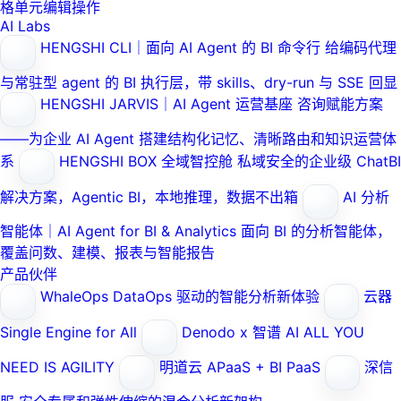
格单元编辑操作
AI Labs
HENGSHI CLI｜面向 AI Agent 的 BI 命令行
给编码代理
与常驻型 agent 的 BI 执行层，带 skills、dry-run 与 SSE 回显
HENGSHI JARVIS｜AI Agent 运营基座
咨询赋能方案
——为企业 AI Agent 搭建结构化记忆、清晰路由和知识运营体
系
HENGSHI BOX 全域智控舱
私域安全的企业级 ChatBI
解决方案，Agentic BI，本地推理，数据不出箱
AI 分析
智能体｜AI Agent for BI & Analytics
面向 BI 的分析智能体，
覆盖问数、建模、报表与智能报告
产品伙伴
WhaleOps
DataOps 驱动的智能分析新体验
云器
Single Engine for All
Denodo x 智谱 AI
ALL YOU
NEED IS AGILITY
明道云
APaaS + BI PaaS
深信