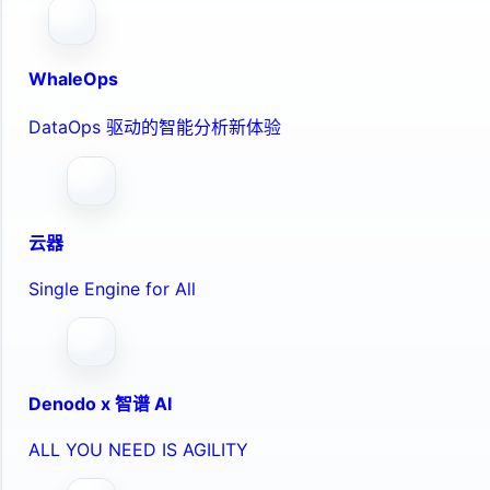
WhaleOps
DataOps 驱动的智能分析新体验
云器
Single Engine for All
Denodo x 智谱 AI
ALL YOU NEED IS AGILITY