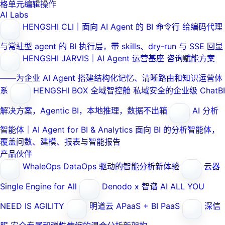
格单元编辑操作
AI Labs
HENGSHI CLI｜面向 AI Agent 的 BI 命令行
给编码代理
与常驻型 agent 的 BI 执行层，带 skills、dry-run 与 SSE 回显
HENGSHI JARVIS｜AI Agent 运营基座
咨询赋能方案
——为企业 AI Agent 搭建结构化记忆、清晰路由和知识运营体
系
HENGSHI BOX 全域智控舱
私域安全的企业级 ChatBI
解决方案，Agentic BI，本地推理，数据不出箱
AI 分析
智能体｜AI Agent for BI & Analytics
面向 BI 的分析智能体，
覆盖问数、建模、报表与智能报告
产品伙伴
WhaleOps
DataOps 驱动的智能分析新体验
云器
Single Engine for All
Denodo x 智谱 AI
ALL YOU
NEED IS AGILITY
明道云
APaaS + BI PaaS
深信