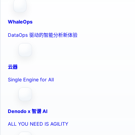
WhaleOps
DataOps 驱动的智能分析新体验
云器
Single Engine for All
Denodo x 智谱 AI
ALL YOU NEED IS AGILITY