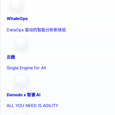
WhaleOps
DataOps 驱动的智能分析新体验
云器
Single Engine for All
Denodo x 智谱 AI
ALL YOU NEED IS AGILITY