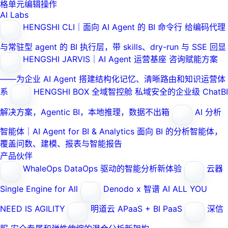
格单元编辑操作
AI Labs
HENGSHI CLI｜面向 AI Agent 的 BI 命令行
给编码代理
与常驻型 agent 的 BI 执行层，带 skills、dry-run 与 SSE 回显
HENGSHI JARVIS｜AI Agent 运营基座
咨询赋能方案
——为企业 AI Agent 搭建结构化记忆、清晰路由和知识运营体
系
HENGSHI BOX 全域智控舱
私域安全的企业级 ChatBI
解决方案，Agentic BI，本地推理，数据不出箱
AI 分析
智能体｜AI Agent for BI & Analytics
面向 BI 的分析智能体，
覆盖问数、建模、报表与智能报告
产品伙伴
WhaleOps
DataOps 驱动的智能分析新体验
云器
Single Engine for All
Denodo x 智谱 AI
ALL YOU
NEED IS AGILITY
明道云
APaaS + BI PaaS
深信