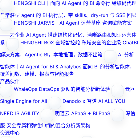
HENGSHI CLI｜面向 AI Agent 的 BI 命令行
给编码代理
与常驻型 agent 的 BI 执行层，带 skills、dry-run 与 SSE 回显
HENGSHI JARVIS｜AI Agent 运营基座
咨询赋能方案
——为企业 AI Agent 搭建结构化记忆、清晰路由和知识运营体
系
HENGSHI BOX 全域智控舱
私域安全的企业级 ChatBI
解决方案，Agentic BI，本地推理，数据不出箱
AI 分析
智能体｜AI Agent for BI & Analytics
面向 BI 的分析智能体，
覆盖问数、建模、报表与智能报告
产品伙伴
WhaleOps
DataOps 驱动的智能分析新体验
云器
Single Engine for All
Denodo x 智谱 AI
ALL YOU
NEED IS AGILITY
明道云
APaaS + BI PaaS
深信
服
安全专属和弹性伸缩的混合分析新架构
资源中心