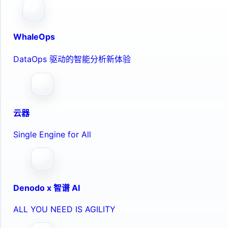
WhaleOps
DataOps 驱动的智能分析新体验
云器
Single Engine for All
Denodo x 智谱 AI
ALL YOU NEED IS AGILITY