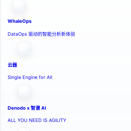
WhaleOps
DataOps 驱动的智能分析新体验
云器
Single Engine for All
Denodo x 智谱 AI
ALL YOU NEED IS AGILITY