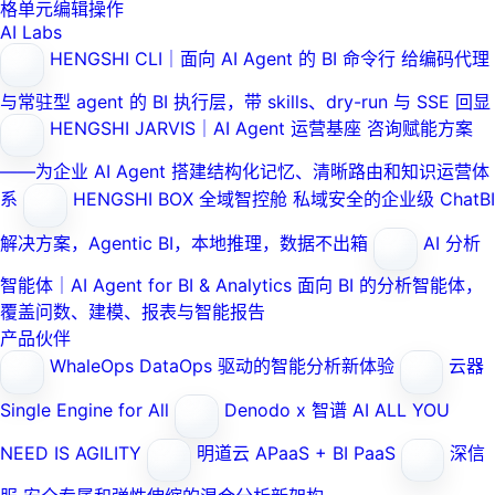
格单元编辑操作
AI Labs
HENGSHI CLI｜面向 AI Agent 的 BI 命令行
给编码代理
与常驻型 agent 的 BI 执行层，带 skills、dry-run 与 SSE 回显
HENGSHI JARVIS｜AI Agent 运营基座
咨询赋能方案
——为企业 AI Agent 搭建结构化记忆、清晰路由和知识运营体
系
HENGSHI BOX 全域智控舱
私域安全的企业级 ChatBI
解决方案，Agentic BI，本地推理，数据不出箱
AI 分析
智能体｜AI Agent for BI & Analytics
面向 BI 的分析智能体，
覆盖问数、建模、报表与智能报告
产品伙伴
WhaleOps
DataOps 驱动的智能分析新体验
云器
Single Engine for All
Denodo x 智谱 AI
ALL YOU
NEED IS AGILITY
明道云
APaaS + BI PaaS
深信