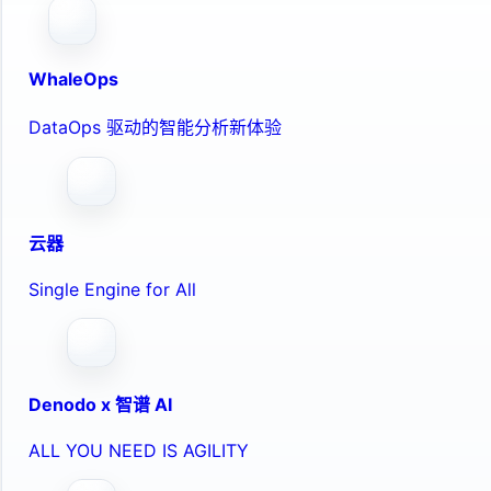
WhaleOps
DataOps 驱动的智能分析新体验
云器
Single Engine for All
Denodo x 智谱 AI
ALL YOU NEED IS AGILITY