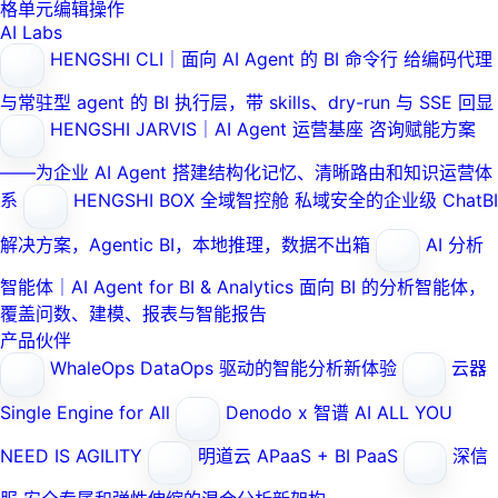
格单元编辑操作
AI Labs
HENGSHI CLI｜面向 AI Agent 的 BI 命令行
给编码代理
与常驻型 agent 的 BI 执行层，带 skills、dry-run 与 SSE 回显
HENGSHI JARVIS｜AI Agent 运营基座
咨询赋能方案
——为企业 AI Agent 搭建结构化记忆、清晰路由和知识运营体
系
HENGSHI BOX 全域智控舱
私域安全的企业级 ChatBI
解决方案，Agentic BI，本地推理，数据不出箱
AI 分析
智能体｜AI Agent for BI & Analytics
面向 BI 的分析智能体，
覆盖问数、建模、报表与智能报告
产品伙伴
WhaleOps
DataOps 驱动的智能分析新体验
云器
Single Engine for All
Denodo x 智谱 AI
ALL YOU
NEED IS AGILITY
明道云
APaaS + BI PaaS
深信