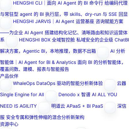
HENGSHI CLI｜面向 AI Agent 的 BI 命令行
给编码代理
与常驻型 agent 的 BI 执行层，带 skills、dry-run 与 SSE 回显
HENGSHI JARVIS｜AI Agent 运营基座
咨询赋能方案
——为企业 AI Agent 搭建结构化记忆、清晰路由和知识运营体
系
HENGSHI BOX 全域智控舱
私域安全的企业级 ChatBI
解决方案，Agentic BI，本地推理，数据不出箱
AI 分析
智能体｜AI Agent for BI & Analytics
面向 BI 的分析智能体，
覆盖问数、建模、报表与智能报告
产品伙伴
WhaleOps
DataOps 驱动的智能分析新体验
云器
Single Engine for All
Denodo x 智谱 AI
ALL YOU
NEED IS AGILITY
明道云
APaaS + BI PaaS
深信
服
安全专属和弹性伸缩的混合分析新架构
资源中心