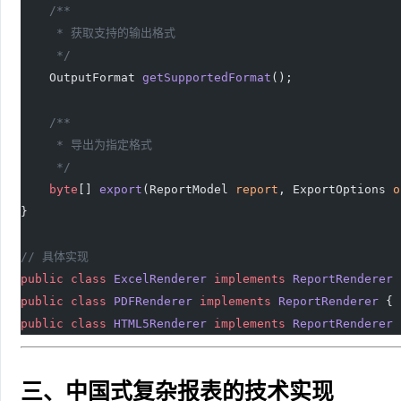
    /**
     * 获取支持的输出格式
     */
    OutputFormat 
getSupportedFormat
();
    /**
     * 导出为指定格式
     */
    byte
[] 
export
(ReportModel 
report
, ExportOptions 
o
}
// 具体实现
public
 class
 ExcelRenderer
 implements
 ReportRenderer
 
public
 class
 PDFRenderer
 implements
 ReportRenderer
 { 
public
 class
 HTML5Renderer
 implements
 ReportRenderer
 
三、中国式复杂报表的技术实现