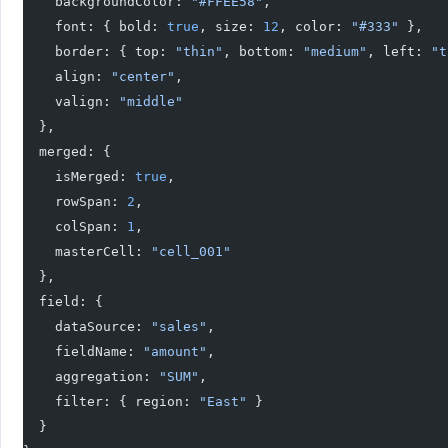
    backgroundColor: 
"#FFEE58"
,
    font: { bold: 
true
, size: 
12
, color: 
"#333"
 },
    border: { top: 
"thin"
, bottom: 
"medium"
, left: 
"t
    align: 
"center"
,
    valign: 
"middle"
  },
  merged: {
    isMerged: 
true
,
    rowSpan: 
2
,
    colSpan: 
1
,
    masterCell: 
"cell_001"
  },
  field: {
    dataSource: 
"sales"
,
    fieldName: 
"amount"
,
    aggregation: 
"SUM"
,
    filter: { region: 
"East"
 }
  }