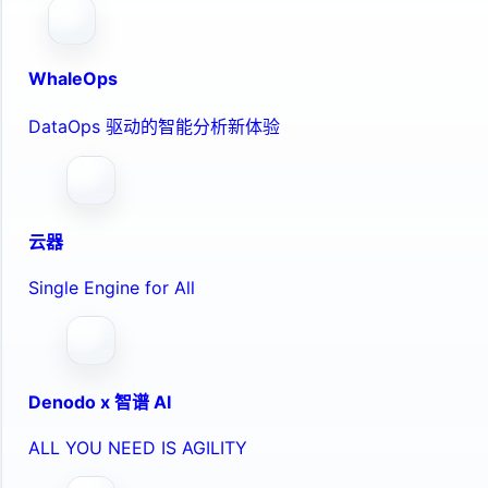
WhaleOps
DataOps 驱动的智能分析新体验
云器
Single Engine for All
Denodo x 智谱 AI
ALL YOU NEED IS AGILITY