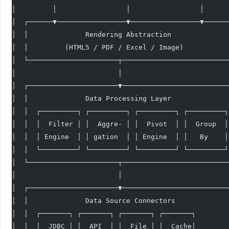
│         │                 │                 │      
│  ┌──────▼─────────────────▼─────────────────▼──────
│  │              Rendering Abstraction              
│  │         (HTML5 / PDF / Excel / Image)           
│  └──────────────────────┬──────────────────────────
│                         │                          
│  ┌──────────────────────▼──────────────────────────
│  │              Data Processing Layer              
│  │  ┌─────────┐ ┌─────────┐ ┌─────────┐ ┌─────────┐
│  │  │  Filter │ │  Aggre- │ │  Pivot  │ │  Group  │
│  │  │ Engine  │ │ gation  │ │ Engine  │ │   By    │
│  │  └─────────┘ └─────────┘ └─────────┘ └─────────┘
│  └──────────────────────┬──────────────────────────
│                         │                          
│  ┌──────────────────────▼──────────────────────────
│  │              Data Source Connectors             
│  │  ┌───────┐ ┌───────┐ ┌───────┐ ┌───────┐        
│  │  │  JDBC │ │  API  │ │  File │ │  Cache│        