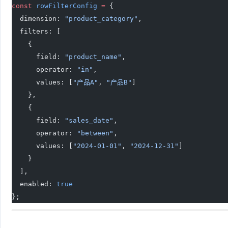
const
 rowFilterConfig
 =
 {
  dimension: 
"product_category"
,
  filters: [
    {
      field: 
"product_name"
,
      operator: 
"in"
,
      values: [
"产品A"
, 
"产品B"
]
    },
    {
      field: 
"sales_date"
,
      operator: 
"between"
,
      values: [
"2024-01-01"
, 
"2024-12-31"
]
    }
  ],
  enabled: 
true
};