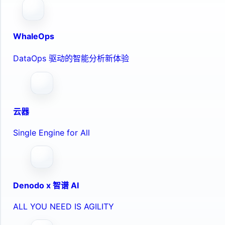
WhaleOps
DataOps 驱动的智能分析新体验
云器
Single Engine for All
Denodo x 智谱 AI
ALL YOU NEED IS AGILITY