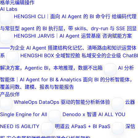
格单元编辑操作
AI Labs
HENGSHI CLI｜面向 AI Agent 的 BI 命令行
给编码代理
与常驻型 agent 的 BI 执行层，带 skills、dry-run 与 SSE 回显
HENGSHI JARVIS｜AI Agent 运营基座
咨询赋能方案
——为企业 AI Agent 搭建结构化记忆、清晰路由和知识运营体
系
HENGSHI BOX 全域智控舱
私域安全的企业级 ChatBI
解决方案，Agentic BI，本地推理，数据不出箱
AI 分析
智能体｜AI Agent for BI & Analytics
面向 BI 的分析智能体，
覆盖问数、建模、报表与智能报告
产品伙伴
WhaleOps
DataOps 驱动的智能分析新体验
云器
Single Engine for All
Denodo x 智谱 AI
ALL YOU
NEED IS AGILITY
明道云
APaaS + BI PaaS
深信