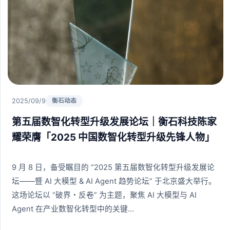
2025/09/9
衡石动态
第五届数智化转型升级发展论坛｜衡石科技陈家
耀荣膺「2025 中国数智化转型升级先锋人物」
9 月 8 日，备受瞩目的 “2025 第五届数智化转型升级发展论
坛——暨 AI 大模型 & AI Agent 趋势论坛” 于北京盛大举行。
这场论坛以 “破界・反卷” 为主题，聚焦 AI 大模型与 AI
Agent 在产业数智化转型中的关键...