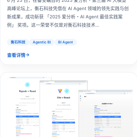
6 月 25 日，在备受瞩目的 2025 爱分析・第三届 AI 大模型
高峰论坛上，衡石科技凭借在 AI Agent 领域的领先实践与创
新成果，成功斩获 「2025 爱分析・AI Agent 最佳实践案
例」 奖项。这一荣誉不仅是对衡石科技技术...
衡石科技
Agentic BI
BI Agent
→
查看详情