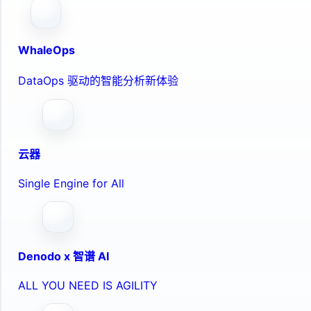
WhaleOps
DataOps 驱动的智能分析新体验
云器
Single Engine for All
Denodo x 智谱 AI
ALL YOU NEED IS AGILITY