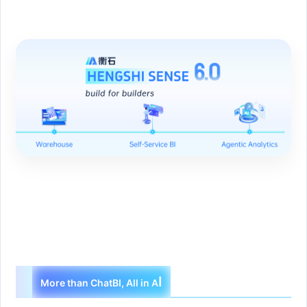
I
More than ChatBI, All in A