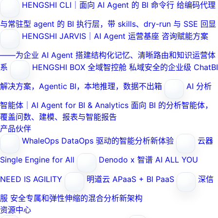
HENGSHI CLI｜面向 AI Agent 的 BI 命令行
给编码代理
与常驻型 agent 的 BI 执行层，带 skills、dry-run 与 SSE 回显
HENGSHI JARVIS｜AI Agent 运营基座
咨询赋能方案
——为企业 AI Agent 搭建结构化记忆、清晰路由和知识运营体
系
HENGSHI BOX 全域智控舱
私域安全的企业级 ChatBI
解决方案，Agentic BI，本地推理，数据不出箱
AI 分析
智能体｜AI Agent for BI & Analytics
面向 BI 的分析智能体，
覆盖问数、建模、报表与智能报告
产品伙伴
WhaleOps
DataOps 驱动的智能分析新体验
云器
Single Engine for All
Denodo x 智谱 AI
ALL YOU
NEED IS AGILITY
明道云
APaaS + BI PaaS
深信
服
安全专属和弹性伸缩的混合分析新架构
资源中心