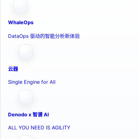
WhaleOps
DataOps 驱动的智能分析新体验
云器
Single Engine for All
Denodo x 智谱 AI
ALL YOU NEED IS AGILITY