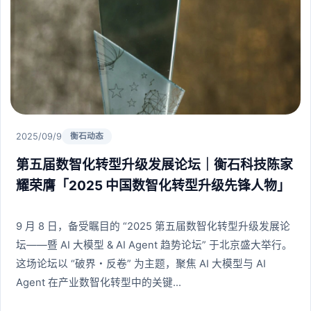
2025/09/9
衡石动态
第五届数智化转型升级发展论坛｜衡石科技陈家
耀荣膺「2025 中国数智化转型升级先锋人物」
9 月 8 日，备受瞩目的 “2025 第五届数智化转型升级发展论
坛——暨 AI 大模型 & AI Agent 趋势论坛” 于北京盛大举行。
这场论坛以 “破界・反卷” 为主题，聚焦 AI 大模型与 AI
Agent 在产业数智化转型中的关键...