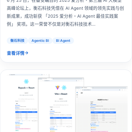
6 月 25 日，在备受瞩目的 2025 爱分析・第三届 AI 大模型
高峰论坛上，衡石科技凭借在 AI Agent 领域的领先实践与创
新成果，成功斩获 「2025 爱分析・AI Agent 最佳实践案
例」 奖项。这一荣誉不仅是对衡石科技技术...
衡石科技
Agentic BI
BI Agent
→
查看详情