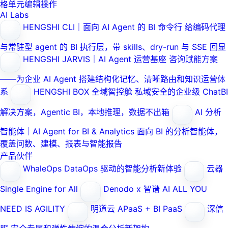
格单元编辑操作
AI Labs
HENGSHI CLI｜面向 AI Agent 的 BI 命令行
给编码代理
与常驻型 agent 的 BI 执行层，带 skills、dry-run 与 SSE 回显
HENGSHI JARVIS｜AI Agent 运营基座
咨询赋能方案
——为企业 AI Agent 搭建结构化记忆、清晰路由和知识运营体
系
HENGSHI BOX 全域智控舱
私域安全的企业级 ChatBI
解决方案，Agentic BI，本地推理，数据不出箱
AI 分析
智能体｜AI Agent for BI & Analytics
面向 BI 的分析智能体，
覆盖问数、建模、报表与智能报告
产品伙伴
WhaleOps
DataOps 驱动的智能分析新体验
云器
Single Engine for All
Denodo x 智谱 AI
ALL YOU
NEED IS AGILITY
明道云
APaaS + BI PaaS
深信