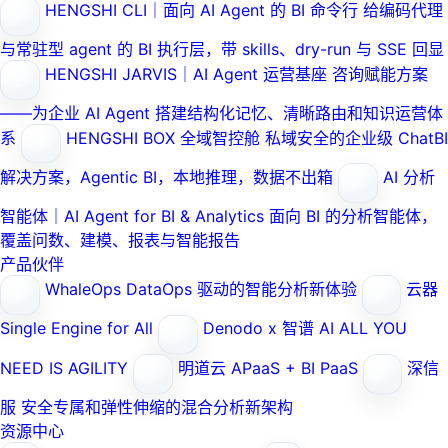
HENGSHI CLI｜面向 AI Agent 的 BI 命令行
给编码代理
与常驻型 agent 的 BI 执行层，带 skills、dry-run 与 SSE 回显
HENGSHI JARVIS｜AI Agent 运营基座
咨询赋能方案
——为企业 AI Agent 搭建结构化记忆、清晰路由和知识运营体
系
HENGSHI BOX 全域智控舱
私域安全的企业级 ChatBI
解决方案，Agentic BI，本地推理，数据不出箱
AI 分析
智能体｜AI Agent for BI & Analytics
面向 BI 的分析智能体，
覆盖问数、建模、报表与智能报告
产品伙伴
WhaleOps
DataOps 驱动的智能分析新体验
云器
Single Engine for All
Denodo x 智谱 AI
ALL YOU
NEED IS AGILITY
明道云
APaaS + BI PaaS
深信
服
安全专属和弹性伸缩的混合分析新架构
资源中心