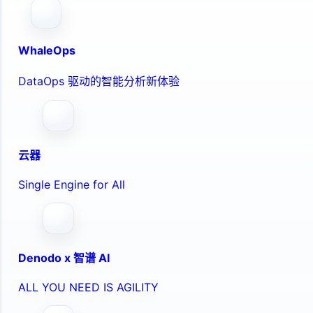
WhaleOps
DataOps 驱动的智能分析新体验
云器
Single Engine for All
Denodo x 智谱 AI
ALL YOU NEED IS AGILITY