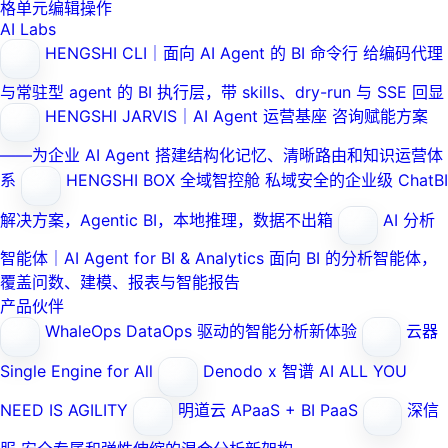
格单元编辑操作
AI Labs
HENGSHI CLI｜面向 AI Agent 的 BI 命令行
给编码代理
与常驻型 agent 的 BI 执行层，带 skills、dry-run 与 SSE 回显
HENGSHI JARVIS｜AI Agent 运营基座
咨询赋能方案
——为企业 AI Agent 搭建结构化记忆、清晰路由和知识运营体
系
HENGSHI BOX 全域智控舱
私域安全的企业级 ChatBI
解决方案，Agentic BI，本地推理，数据不出箱
AI 分析
智能体｜AI Agent for BI & Analytics
面向 BI 的分析智能体，
覆盖问数、建模、报表与智能报告
产品伙伴
WhaleOps
DataOps 驱动的智能分析新体验
云器
Single Engine for All
Denodo x 智谱 AI
ALL YOU
NEED IS AGILITY
明道云
APaaS + BI PaaS
深信