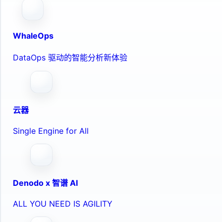
WhaleOps
DataOps 驱动的智能分析新体验
云器
Single Engine for All
Denodo x 智谱 AI
ALL YOU NEED IS AGILITY