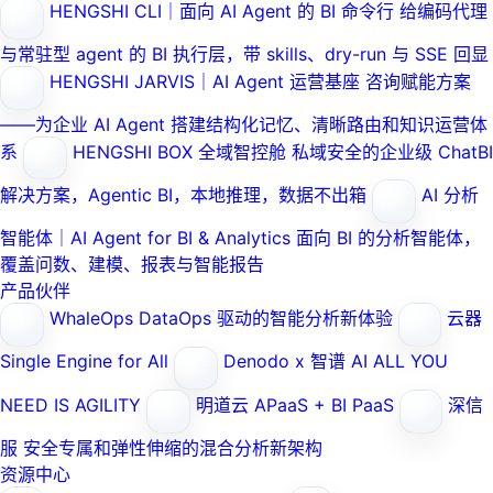
HENGSHI CLI｜面向 AI Agent 的 BI 命令行
给编码代理
与常驻型 agent 的 BI 执行层，带 skills、dry-run 与 SSE 回显
HENGSHI JARVIS｜AI Agent 运营基座
咨询赋能方案
——为企业 AI Agent 搭建结构化记忆、清晰路由和知识运营体
系
HENGSHI BOX 全域智控舱
私域安全的企业级 ChatBI
解决方案，Agentic BI，本地推理，数据不出箱
AI 分析
智能体｜AI Agent for BI & Analytics
面向 BI 的分析智能体，
覆盖问数、建模、报表与智能报告
产品伙伴
WhaleOps
DataOps 驱动的智能分析新体验
云器
Single Engine for All
Denodo x 智谱 AI
ALL YOU
NEED IS AGILITY
明道云
APaaS + BI PaaS
深信
服
安全专属和弹性伸缩的混合分析新架构
资源中心