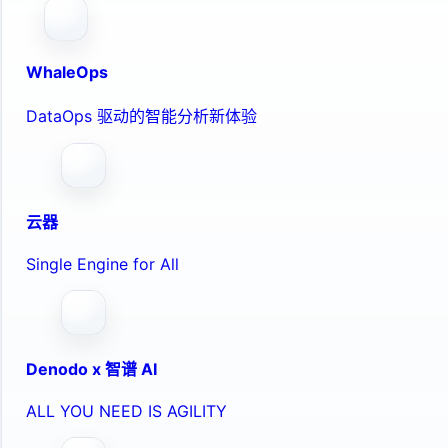
WhaleOps
DataOps 驱动的智能分析新体验
云器
Single Engine for All
Denodo x 智谱 AI
ALL YOU NEED IS AGILITY