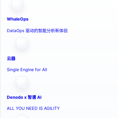
WhaleOps
DataOps 驱动的智能分析新体验
云器
Single Engine for All
Denodo x 智谱 AI
ALL YOU NEED IS AGILITY