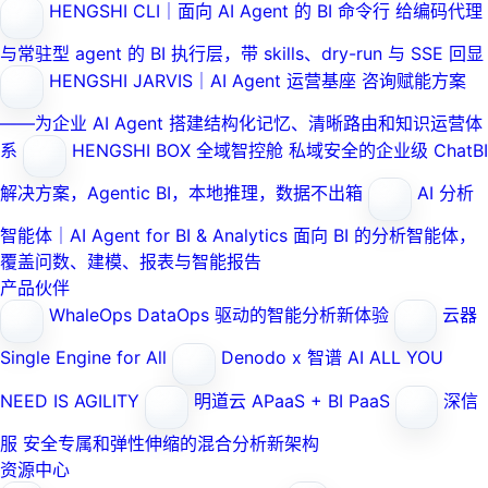
HENGSHI CLI｜面向 AI Agent 的 BI 命令行
给编码代理
与常驻型 agent 的 BI 执行层，带 skills、dry-run 与 SSE 回显
HENGSHI JARVIS｜AI Agent 运营基座
咨询赋能方案
——为企业 AI Agent 搭建结构化记忆、清晰路由和知识运营体
系
HENGSHI BOX 全域智控舱
私域安全的企业级 ChatBI
解决方案，Agentic BI，本地推理，数据不出箱
AI 分析
智能体｜AI Agent for BI & Analytics
面向 BI 的分析智能体，
覆盖问数、建模、报表与智能报告
产品伙伴
WhaleOps
DataOps 驱动的智能分析新体验
云器
Single Engine for All
Denodo x 智谱 AI
ALL YOU
NEED IS AGILITY
明道云
APaaS + BI PaaS
深信
服
安全专属和弹性伸缩的混合分析新架构
资源中心