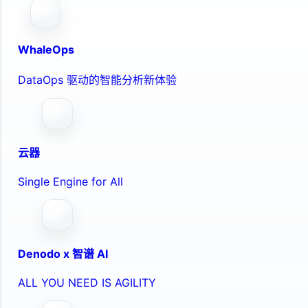
WhaleOps
DataOps 驱动的智能分析新体验
云器
Single Engine for All
Denodo x 智谱 AI
ALL YOU NEED IS AGILITY