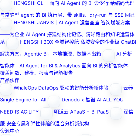
HENGSHI CLI｜面向 AI Agent 的 BI 命令行
给编码代理
与常驻型 agent 的 BI 执行层，带 skills、dry-run 与 SSE 回显
HENGSHI JARVIS｜AI Agent 运营基座
咨询赋能方案
——为企业 AI Agent 搭建结构化记忆、清晰路由和知识运营体
系
HENGSHI BOX 全域智控舱
私域安全的企业级 ChatBI
解决方案，Agentic BI，本地推理，数据不出箱
AI 分析
智能体｜AI Agent for BI & Analytics
面向 BI 的分析智能体，
覆盖问数、建模、报表与智能报告
产品伙伴
WhaleOps
DataOps 驱动的智能分析新体验
云器
Single Engine for All
Denodo x 智谱 AI
ALL YOU
NEED IS AGILITY
明道云
APaaS + BI PaaS
深信
服
安全专属和弹性伸缩的混合分析新架构
资源中心