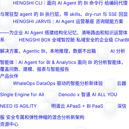
HENGSHI CLI｜面向 AI Agent 的 BI 命令行
给编码代理
与常驻型 agent 的 BI 执行层，带 skills、dry-run 与 SSE 回显
HENGSHI JARVIS｜AI Agent 运营基座
咨询赋能方案
——为企业 AI Agent 搭建结构化记忆、清晰路由和知识运营体
系
HENGSHI BOX 全域智控舱
私域安全的企业级 ChatBI
解决方案，Agentic BI，本地推理，数据不出箱
AI 分析
智能体｜AI Agent for BI & Analytics
面向 BI 的分析智能体，
覆盖问数、建模、报表与智能报告
产品伙伴
WhaleOps
DataOps 驱动的智能分析新体验
云器
Single Engine for All
Denodo x 智谱 AI
ALL YOU
NEED IS AGILITY
明道云
APaaS + BI PaaS
深信
服
安全专属和弹性伸缩的混合分析新架构
资源中心