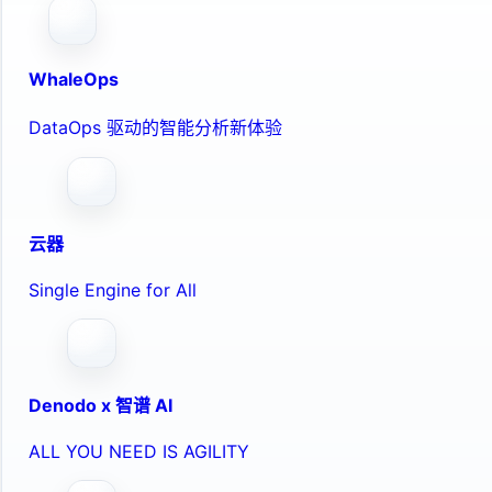
WhaleOps
DataOps 驱动的智能分析新体验
云器
Single Engine for All
Denodo x 智谱 AI
ALL YOU NEED IS AGILITY