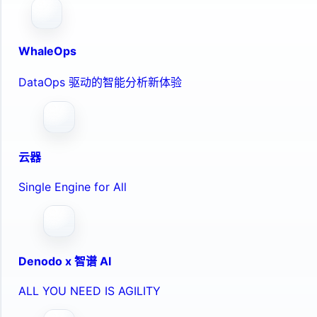
WhaleOps
DataOps 驱动的智能分析新体验
云器
Single Engine for All
Denodo x 智谱 AI
ALL YOU NEED IS AGILITY