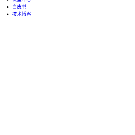
白皮书
技术博客
企业文化
新闻资讯
电话咨询: 15810120570
公司邮箱:
hi@hengshi.com
北京市海淀区西小口路66号中关村东升科技园B-2楼D201
室
上海市黄浦区延安东路550号海洋大厦29楼2903室
广东省深圳市光明区光源五路宝新科技园4栋707号
浙江省杭州市余杭区仓前街道阿里中心·未科D2号楼12层