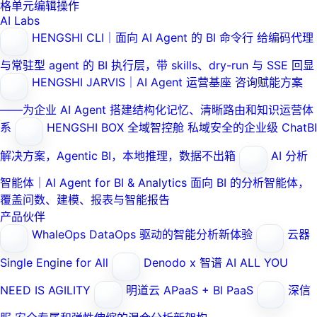
格单元编辑操作
AI Labs
HENGSHI CLI｜面向 AI Agent 的 BI 命令行
给编码代理
与常驻型 agent 的 BI 执行层，带 skills、dry-run 与 SSE 回显
HENGSHI JARVIS｜AI Agent 运营基座
咨询赋能方案
——为企业 AI Agent 搭建结构化记忆、清晰路由和知识运营体
系
HENGSHI BOX 全域智控舱
私域安全的企业级 ChatBI
解决方案，Agentic BI，本地推理，数据不出箱
AI 分析
智能体｜AI Agent for BI & Analytics
面向 BI 的分析智能体，
覆盖问数、建模、报表与智能报告
产品伙伴
WhaleOps
DataOps 驱动的智能分析新体验
云器
Single Engine for All
Denodo x 智谱 AI
ALL YOU
NEED IS AGILITY
明道云
APaaS + BI PaaS
深信