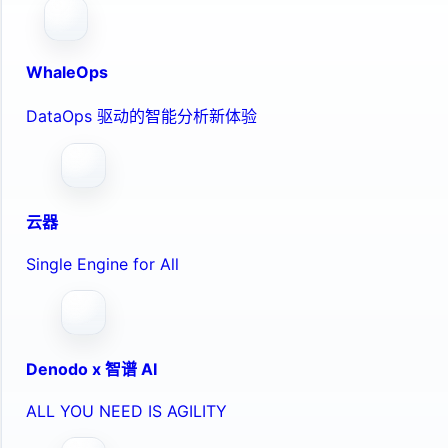
WhaleOps
DataOps 驱动的智能分析新体验
云器
Single Engine for All
Denodo x 智谱 AI
ALL YOU NEED IS AGILITY