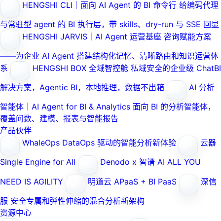
HENGSHI CLI｜面向 AI Agent 的 BI 命令行
给编码代理
与常驻型 agent 的 BI 执行层，带 skills、dry-run 与 SSE 回显
HENGSHI JARVIS｜AI Agent 运营基座
咨询赋能方案
——为企业 AI Agent 搭建结构化记忆、清晰路由和知识运营体
系
HENGSHI BOX 全域智控舱
私域安全的企业级 ChatBI
解决方案，Agentic BI，本地推理，数据不出箱
AI 分析
智能体｜AI Agent for BI & Analytics
面向 BI 的分析智能体，
覆盖问数、建模、报表与智能报告
产品伙伴
WhaleOps
DataOps 驱动的智能分析新体验
云器
Single Engine for All
Denodo x 智谱 AI
ALL YOU
NEED IS AGILITY
明道云
APaaS + BI PaaS
深信
服
安全专属和弹性伸缩的混合分析新架构
资源中心