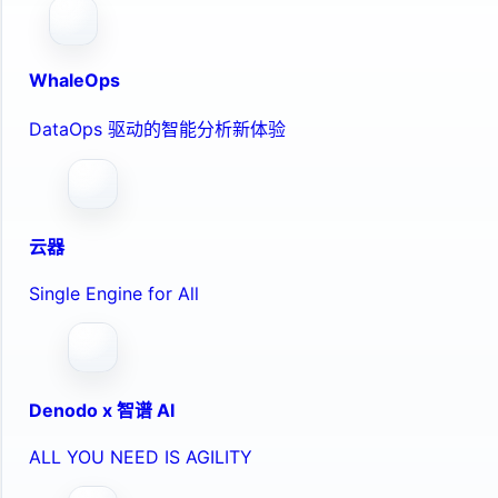
WhaleOps
DataOps 驱动的智能分析新体验
云器
Single Engine for All
Denodo x 智谱 AI
ALL YOU NEED IS AGILITY