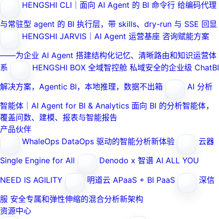
HENGSHI CLI｜面向 AI Agent 的 BI 命令行
给编码代理
与常驻型 agent 的 BI 执行层，带 skills、dry-run 与 SSE 回显
HENGSHI JARVIS｜AI Agent 运营基座
咨询赋能方案
——为企业 AI Agent 搭建结构化记忆、清晰路由和知识运营体
系
HENGSHI BOX 全域智控舱
私域安全的企业级 ChatBI
解决方案，Agentic BI，本地推理，数据不出箱
AI 分析
智能体｜AI Agent for BI & Analytics
面向 BI 的分析智能体，
覆盖问数、建模、报表与智能报告
产品伙伴
WhaleOps
DataOps 驱动的智能分析新体验
云器
Single Engine for All
Denodo x 智谱 AI
ALL YOU
NEED IS AGILITY
明道云
APaaS + BI PaaS
深信
服
安全专属和弹性伸缩的混合分析新架构
资源中心