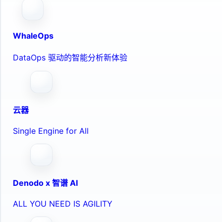
WhaleOps
DataOps 驱动的智能分析新体验
云器
Single Engine for All
Denodo x 智谱 AI
ALL YOU NEED IS AGILITY