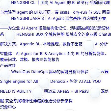
HENGSHI CLI｜面向 AI Agent 的 BI 命令行
给编码代理
与常驻型 agent 的 BI 执行层，带 skills、dry-run 与 SSE 回显
HENGSHI JARVIS｜AI Agent 运营基座
咨询赋能方案
——为企业 AI Agent 搭建结构化记忆、清晰路由和知识运营体
系
HENGSHI BOX 全域智控舱
私域安全的企业级 ChatBI
解决方案，Agentic BI，本地推理，数据不出箱
AI 分析
智能体｜AI Agent for BI & Analytics
面向 BI 的分析智能体，
覆盖问数、建模、报表与智能报告
产品伙伴
WhaleOps
DataOps 驱动的智能分析新体验
云器
Single Engine for All
Denodo x 智谱 AI
ALL YOU
NEED IS AGILITY
明道云
APaaS + BI PaaS
深信
服
安全专属和弹性伸缩的混合分析新架构
资源中心