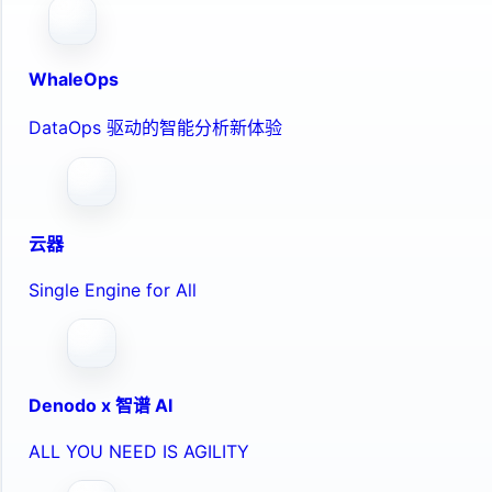
WhaleOps
DataOps 驱动的智能分析新体验
云器
Single Engine for All
Denodo x 智谱 AI
ALL YOU NEED IS AGILITY