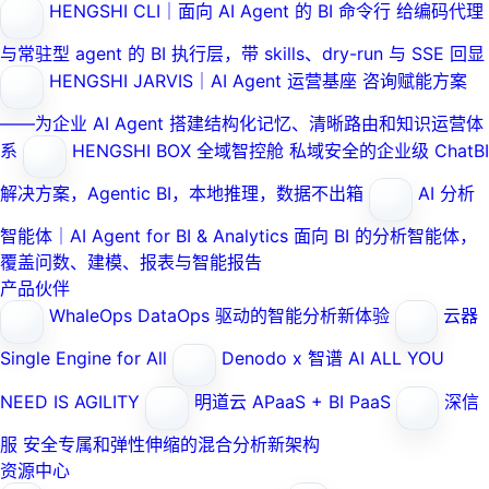
HENGSHI CLI｜面向 AI Agent 的 BI 命令行
给编码代理
与常驻型 agent 的 BI 执行层，带 skills、dry-run 与 SSE 回显
HENGSHI JARVIS｜AI Agent 运营基座
咨询赋能方案
——为企业 AI Agent 搭建结构化记忆、清晰路由和知识运营体
系
HENGSHI BOX 全域智控舱
私域安全的企业级 ChatBI
解决方案，Agentic BI，本地推理，数据不出箱
AI 分析
智能体｜AI Agent for BI & Analytics
面向 BI 的分析智能体，
覆盖问数、建模、报表与智能报告
产品伙伴
WhaleOps
DataOps 驱动的智能分析新体验
云器
Single Engine for All
Denodo x 智谱 AI
ALL YOU
NEED IS AGILITY
明道云
APaaS + BI PaaS
深信
服
安全专属和弹性伸缩的混合分析新架构
资源中心