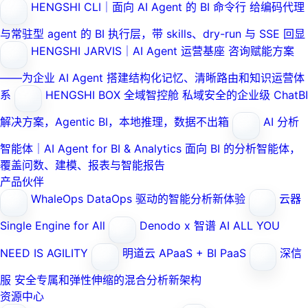
HENGSHI CLI｜面向 AI Agent 的 BI 命令行
给编码代理
与常驻型 agent 的 BI 执行层，带 skills、dry-run 与 SSE 回显
HENGSHI JARVIS｜AI Agent 运营基座
咨询赋能方案
——为企业 AI Agent 搭建结构化记忆、清晰路由和知识运营体
系
HENGSHI BOX 全域智控舱
私域安全的企业级 ChatBI
解决方案，Agentic BI，本地推理，数据不出箱
AI 分析
智能体｜AI Agent for BI & Analytics
面向 BI 的分析智能体，
覆盖问数、建模、报表与智能报告
产品伙伴
WhaleOps
DataOps 驱动的智能分析新体验
云器
Single Engine for All
Denodo x 智谱 AI
ALL YOU
NEED IS AGILITY
明道云
APaaS + BI PaaS
深信
服
安全专属和弹性伸缩的混合分析新架构
资源中心