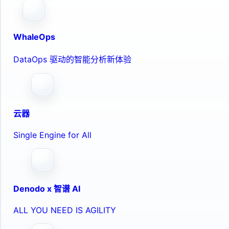
WhaleOps
DataOps 驱动的智能分析新体验
云器
Single Engine for All
Denodo x 智谱 AI
ALL YOU NEED IS AGILITY