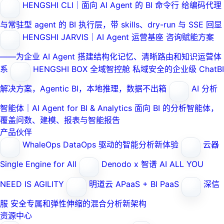
HENGSHI CLI｜面向 AI Agent 的 BI 命令行
给编码代理
与常驻型 agent 的 BI 执行层，带 skills、dry-run 与 SSE 回显
HENGSHI JARVIS｜AI Agent 运营基座
咨询赋能方案
——为企业 AI Agent 搭建结构化记忆、清晰路由和知识运营体
系
HENGSHI BOX 全域智控舱
私域安全的企业级 ChatBI
解决方案，Agentic BI，本地推理，数据不出箱
AI 分析
智能体｜AI Agent for BI & Analytics
面向 BI 的分析智能体，
覆盖问数、建模、报表与智能报告
产品伙伴
WhaleOps
DataOps 驱动的智能分析新体验
云器
Single Engine for All
Denodo x 智谱 AI
ALL YOU
NEED IS AGILITY
明道云
APaaS + BI PaaS
深信
服
安全专属和弹性伸缩的混合分析新架构
资源中心