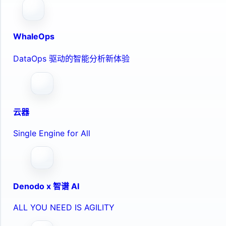
WhaleOps
DataOps 驱动的智能分析新体验
云器
Single Engine for All
Denodo x 智谱 AI
ALL YOU NEED IS AGILITY