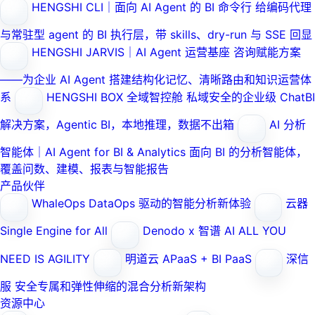
HENGSHI CLI｜面向 AI Agent 的 BI 命令行
给编码代理
与常驻型 agent 的 BI 执行层，带 skills、dry-run 与 SSE 回显
HENGSHI JARVIS｜AI Agent 运营基座
咨询赋能方案
——为企业 AI Agent 搭建结构化记忆、清晰路由和知识运营体
系
HENGSHI BOX 全域智控舱
私域安全的企业级 ChatBI
解决方案，Agentic BI，本地推理，数据不出箱
AI 分析
智能体｜AI Agent for BI & Analytics
面向 BI 的分析智能体，
覆盖问数、建模、报表与智能报告
产品伙伴
WhaleOps
DataOps 驱动的智能分析新体验
云器
Single Engine for All
Denodo x 智谱 AI
ALL YOU
NEED IS AGILITY
明道云
APaaS + BI PaaS
深信
服
安全专属和弹性伸缩的混合分析新架构
资源中心