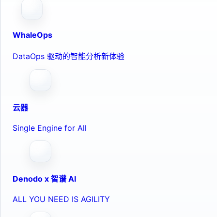
WhaleOps
DataOps 驱动的智能分析新体验
云器
Single Engine for All
Denodo x 智谱 AI
ALL YOU NEED IS AGILITY