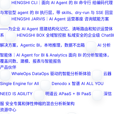
HENGSHI CLI｜面向 AI Agent 的 BI 命令行
给编码代理
与常驻型 agent 的 BI 执行层，带 skills、dry-run 与 SSE 回显
HENGSHI JARVIS｜AI Agent 运营基座
咨询赋能方案
——为企业 AI Agent 搭建结构化记忆、清晰路由和知识运营体
系
HENGSHI BOX 全域智控舱
私域安全的企业级 ChatBI
解决方案，Agentic BI，本地推理，数据不出箱
AI 分析
智能体｜AI Agent for BI & Analytics
面向 BI 的分析智能体，
覆盖问数、建模、报表与智能报告
产品伙伴
WhaleOps
DataOps 驱动的智能分析新体验
云器
Single Engine for All
Denodo x 智谱 AI
ALL YOU
NEED IS AGILITY
明道云
APaaS + BI PaaS
深信
服
安全专属和弹性伸缩的混合分析新架构
资源中心