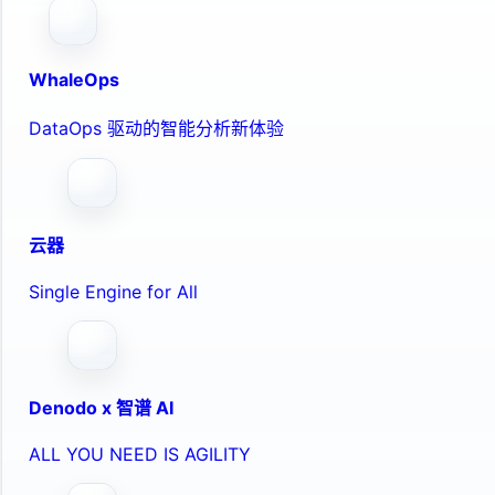
WhaleOps
DataOps 驱动的智能分析新体验
云器
Single Engine for All
Denodo x 智谱 AI
ALL YOU NEED IS AGILITY