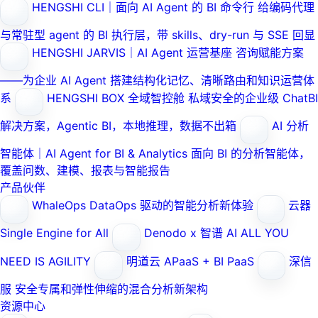
HENGSHI CLI｜面向 AI Agent 的 BI 命令行
给编码代理
与常驻型 agent 的 BI 执行层，带 skills、dry-run 与 SSE 回显
HENGSHI JARVIS｜AI Agent 运营基座
咨询赋能方案
——为企业 AI Agent 搭建结构化记忆、清晰路由和知识运营体
系
HENGSHI BOX 全域智控舱
私域安全的企业级 ChatBI
解决方案，Agentic BI，本地推理，数据不出箱
AI 分析
智能体｜AI Agent for BI & Analytics
面向 BI 的分析智能体，
覆盖问数、建模、报表与智能报告
产品伙伴
WhaleOps
DataOps 驱动的智能分析新体验
云器
Single Engine for All
Denodo x 智谱 AI
ALL YOU
NEED IS AGILITY
明道云
APaaS + BI PaaS
深信
服
安全专属和弹性伸缩的混合分析新架构
资源中心