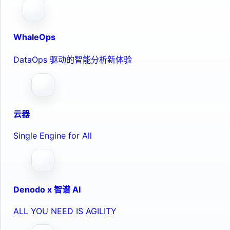
WhaleOps
DataOps 驱动的智能分析新体验
云器
Single Engine for All
Denodo x 智谱 AI
ALL YOU NEED IS AGILITY