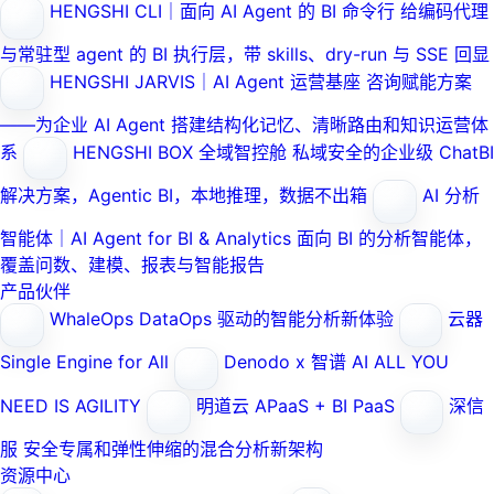
HENGSHI CLI｜面向 AI Agent 的 BI 命令行
给编码代理
与常驻型 agent 的 BI 执行层，带 skills、dry-run 与 SSE 回显
HENGSHI JARVIS｜AI Agent 运营基座
咨询赋能方案
——为企业 AI Agent 搭建结构化记忆、清晰路由和知识运营体
系
HENGSHI BOX 全域智控舱
私域安全的企业级 ChatBI
解决方案，Agentic BI，本地推理，数据不出箱
AI 分析
智能体｜AI Agent for BI & Analytics
面向 BI 的分析智能体，
覆盖问数、建模、报表与智能报告
产品伙伴
WhaleOps
DataOps 驱动的智能分析新体验
云器
Single Engine for All
Denodo x 智谱 AI
ALL YOU
NEED IS AGILITY
明道云
APaaS + BI PaaS
深信
服
安全专属和弹性伸缩的混合分析新架构
资源中心