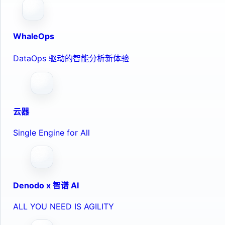
WhaleOps
DataOps 驱动的智能分析新体验
云器
Single Engine for All
Denodo x 智谱 AI
ALL YOU NEED IS AGILITY