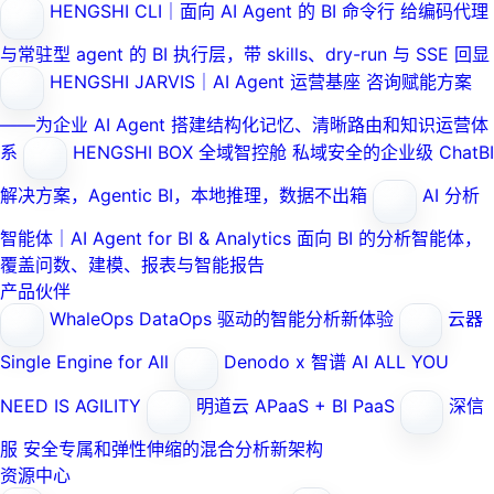
HENGSHI CLI｜面向 AI Agent 的 BI 命令行
给编码代理
与常驻型 agent 的 BI 执行层，带 skills、dry-run 与 SSE 回显
HENGSHI JARVIS｜AI Agent 运营基座
咨询赋能方案
——为企业 AI Agent 搭建结构化记忆、清晰路由和知识运营体
系
HENGSHI BOX 全域智控舱
私域安全的企业级 ChatBI
解决方案，Agentic BI，本地推理，数据不出箱
AI 分析
智能体｜AI Agent for BI & Analytics
面向 BI 的分析智能体，
覆盖问数、建模、报表与智能报告
产品伙伴
WhaleOps
DataOps 驱动的智能分析新体验
云器
Single Engine for All
Denodo x 智谱 AI
ALL YOU
NEED IS AGILITY
明道云
APaaS + BI PaaS
深信
服
安全专属和弹性伸缩的混合分析新架构
资源中心