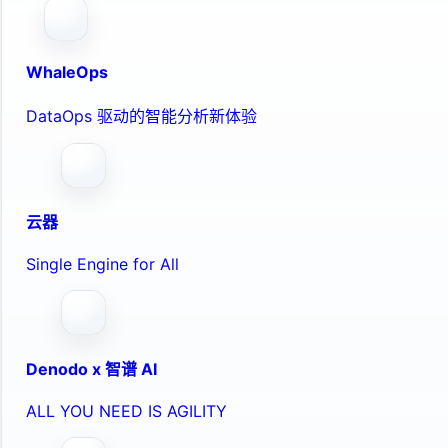
WhaleOps
DataOps 驱动的智能分析新体验
云器
Single Engine for All
Denodo x 智谱 AI
ALL YOU NEED IS AGILITY