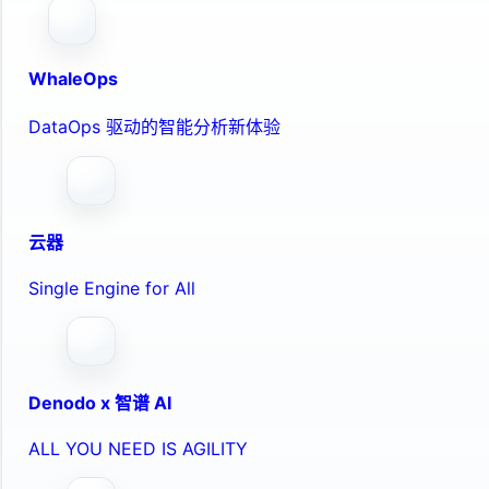
WhaleOps
DataOps 驱动的智能分析新体验
云器
Single Engine for All
Denodo x 智谱 AI
ALL YOU NEED IS AGILITY