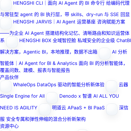
HENGSHI CLI｜面向 AI Agent 的 BI 命令行
给编码代理
与常驻型 agent 的 BI 执行层，带 skills、dry-run 与 SSE 回显
HENGSHI JARVIS｜AI Agent 运营基座
咨询赋能方案
——为企业 AI Agent 搭建结构化记忆、清晰路由和知识运营体
系
HENGSHI BOX 全域智控舱
私域安全的企业级 ChatBI
解决方案，Agentic BI，本地推理，数据不出箱
AI 分析
智能体｜AI Agent for BI & Analytics
面向 BI 的分析智能体，
覆盖问数、建模、报表与智能报告
产品伙伴
WhaleOps
DataOps 驱动的智能分析新体验
云器
Single Engine for All
Denodo x 智谱 AI
ALL YOU
NEED IS AGILITY
明道云
APaaS + BI PaaS
深信
服
安全专属和弹性伸缩的混合分析新架构
资源中心