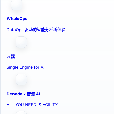
WhaleOps
DataOps 驱动的智能分析新体验
云器
Single Engine for All
Denodo x 智谱 AI
ALL YOU NEED IS AGILITY