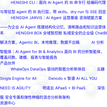
HENGSHI CLI｜面向 AI Agent 的 BI 命令行
给编码代理
与常驻型 agent 的 BI 执行层，带 skills、dry-run 与 SSE 回显
HENGSHI JARVIS｜AI Agent 运营基座
咨询赋能方案
——为企业 AI Agent 搭建结构化记忆、清晰路由和知识运营体
系
HENGSHI BOX 全域智控舱
私域安全的企业级 ChatBI
解决方案，Agentic BI，本地推理，数据不出箱
AI 分析
智能体｜AI Agent for BI & Analytics
面向 BI 的分析智能体，
覆盖问数、建模、报表与智能报告
产品伙伴
WhaleOps
DataOps 驱动的智能分析新体验
云器
Single Engine for All
Denodo x 智谱 AI
ALL YOU
NEED IS AGILITY
明道云
APaaS + BI PaaS
深信
服
安全专属和弹性伸缩的混合分析新架构
资源中心