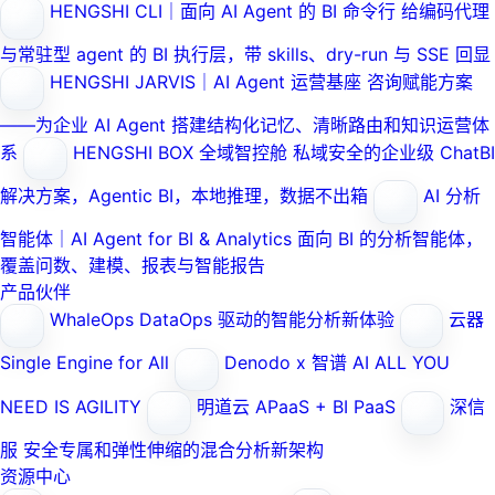
HENGSHI CLI｜面向 AI Agent 的 BI 命令行
给编码代理
与常驻型 agent 的 BI 执行层，带 skills、dry-run 与 SSE 回显
HENGSHI JARVIS｜AI Agent 运营基座
咨询赋能方案
——为企业 AI Agent 搭建结构化记忆、清晰路由和知识运营体
系
HENGSHI BOX 全域智控舱
私域安全的企业级 ChatBI
解决方案，Agentic BI，本地推理，数据不出箱
AI 分析
智能体｜AI Agent for BI & Analytics
面向 BI 的分析智能体，
覆盖问数、建模、报表与智能报告
产品伙伴
WhaleOps
DataOps 驱动的智能分析新体验
云器
Single Engine for All
Denodo x 智谱 AI
ALL YOU
NEED IS AGILITY
明道云
APaaS + BI PaaS
深信
服
安全专属和弹性伸缩的混合分析新架构
资源中心