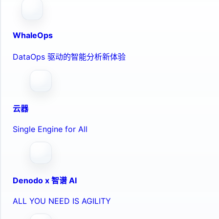
WhaleOps
DataOps 驱动的智能分析新体验
云器
Single Engine for All
Denodo x 智谱 AI
ALL YOU NEED IS AGILITY